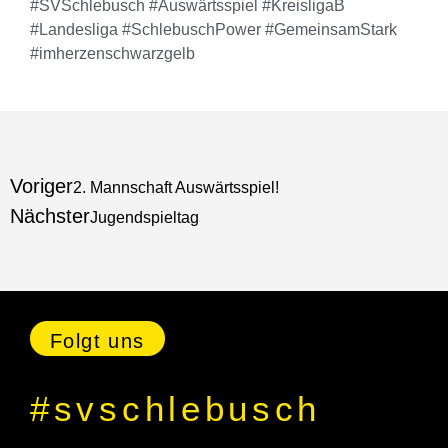
#SVSchlebusch #Auswärtsspiel #KreisligaB
#Landesliga #SchlebuschPower #GemeinsamStark
#imherzenschwarzgelb
Voriger
2. Mannschaft Auswärtsspiel!
Nächster
Jugendspieltag
Folgt uns
#svschlebusch