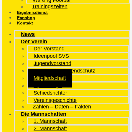
Walking Football
Trainingszeiten
Ergebnisdienst
Fanshop
Kontakt
News
Der Verein
Der Vorstand
Ideenpool SVS
Jugendvorstand
Kinder- und Jugendschutz
Mitgliedschaft
Sportanlage
Schiedsrichter
Vereinsgeschichte
Zahlen – Daten – Fakten
Die Mannschaften
1. Mannschaft
2. Mannschaft