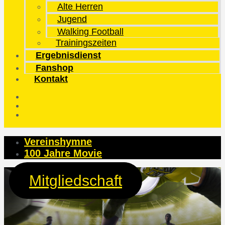
Alte Herren
Jugend
Walking Football
Trainingszeiten
Ergebnisdienst
Fanshop
Kontakt
Vereinshymne
100 Jahre Movie
Mitgliedschaft