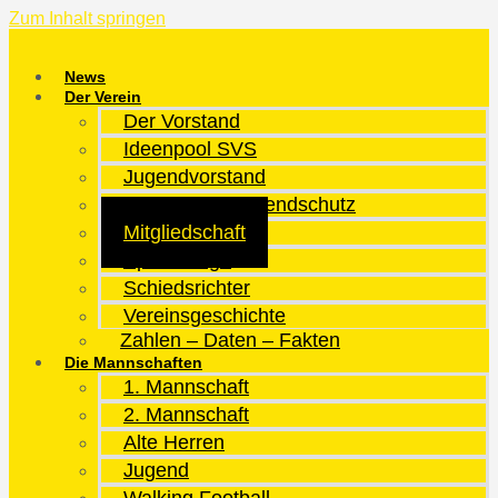
Zum Inhalt springen
News
Der Verein
Der Vorstand
Ideenpool SVS
Jugendvorstand
Kinder- und Jugendschutz
Mitgliedschaft
Sportanlage
Schiedsrichter
Vereinsgeschichte
Zahlen – Daten – Fakten
Die Mannschaften
1. Mannschaft
2. Mannschaft
Alte Herren
Jugend