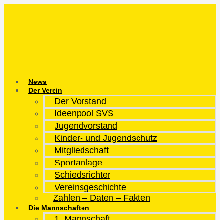
Zum
Inhalt
springen
News
Der Verein
Der Vorstand
Ideenpool SVS
Jugendvorstand
Kinder- und Jugendschutz
Mitgliedschaft
Sportanlage
Schiedsrichter
Vereinsgeschichte
Zahlen – Daten – Fakten
Die Mannschaften
1. Mannschaft