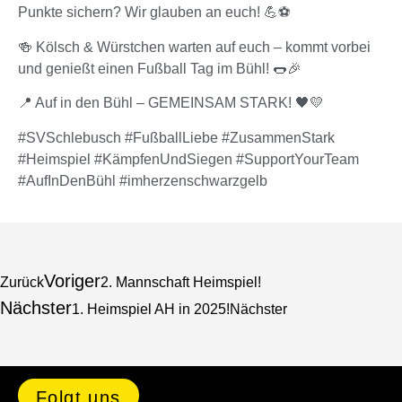
Punkte sichern? Wir glauben an euch! 💪⚽️
🍻 Kölsch & Würstchen warten auf euch – kommt vorbei
und genießt einen Fußball Tag im Bühl! 🌭🎉
📍 Auf in den Bühl – GEMEINSAM STARK! 🖤💛
#SVSchlebusch #FußballLiebe #ZusammenStark
#Heimspiel #KämpfenUndSiegen #SupportYourTeam
#AufInDenBühl #imherzenschwarzgelb
Voriger
Zurück
2. Mannschaft Heimspiel!
Nächster
1. Heimspiel AH in 2025!
Nächster
Folgt uns