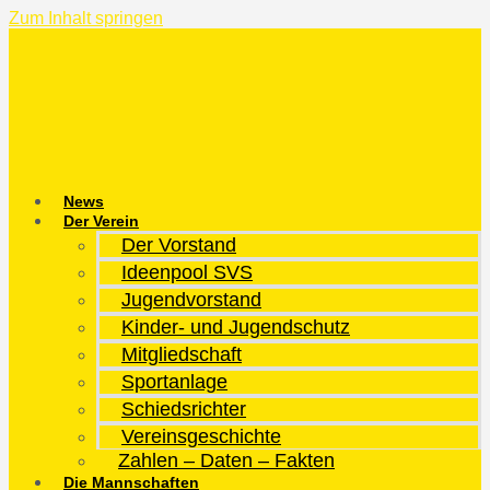
Zum Inhalt springen
News
Der Verein
Der Vorstand
Ideenpool SVS
Jugendvorstand
Kinder- und Jugendschutz
Mitgliedschaft
Sportanlage
Schiedsrichter
Vereinsgeschichte
Zahlen – Daten – Fakten
Die Mannschaften