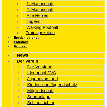
1. Mannschaft
2. Mannschaft
Alte Herren
Jugend
Walking Football
Trainingszeiten
Ergebnisdienst
Fanshop
Kontakt
News
Der Verein
Der Vorstand
Ideenpool SVS
Jugendvorstand
Kinder- und Jugendschutz
Mitgliedschaft
Sportanlage
Schiedsrichter