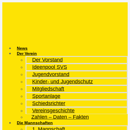
Zum
Inhalt
springen
News
Der Verein
Der Vorstand
Ideenpool SVS
Jugendvorstand
Kinder- und Jugendschutz
Mitgliedschaft
Sportanlage
Schiedsrichter
Vereinsgeschichte
Zahlen – Daten – Fakten
Die Mannschaften
1. Mannschaft