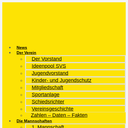
Zum
Inhalt
springen
News
Der Verein
Der Vorstand
Ideenpool SVS
Jugendvorstand
Kinder- und Jugendschutz
Mitgliedschaft
Sportanlage
Schiedsrichter
Vereinsgeschichte
Zahlen – Daten – Fakten
Die Mannschaften
1. Mannschaft