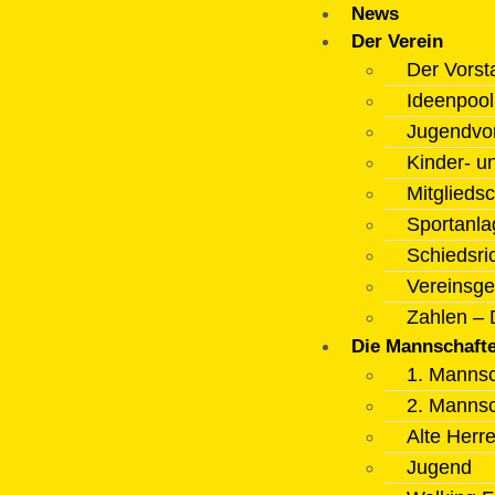
News
Der Verein
Der Vorst
Ideenpoo
Jugendvo
Kinder- u
Mitgliedsc
Sportanla
Schiedsri
Vereinsge
Zahlen – 
Die Mannschaft
1. Mannsc
2. Mannsc
Alte Herr
Jugend