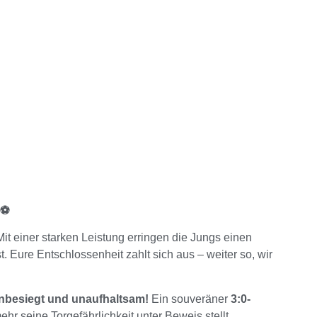
 ⚽
it einer starken Leistung erringen die Jungs einen
Eure Entschlossenheit zahlt sich aus – weiter so, wir
nbesiegt und unaufhaltsam!
Ein souveräner
3:0-
 seine Torgefährlichkeit unter Beweis stellt.