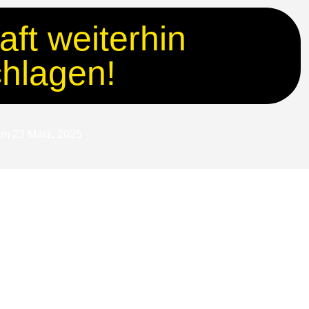
ft weiterhin
hlagen!
am
23 März, 2025