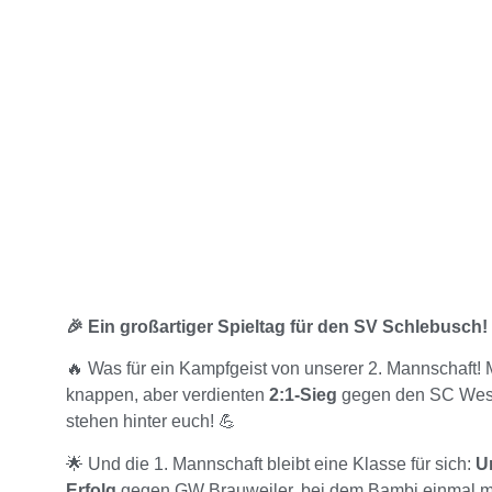
🎉 Ein großartiger Spieltag für den SV Schlebusch!
🔥 Was für ein Kampfgeist von unserer 2. Mannschaft! M
knappen, aber verdienten
2:1-Sieg
gegen den SC West. 
stehen hinter euch! 💪
🌟 Und die 1. Mannschaft bleibt eine Klasse für sich:
U
Erfolg
gegen GW Brauweiler, bei dem Bambi einmal mehr