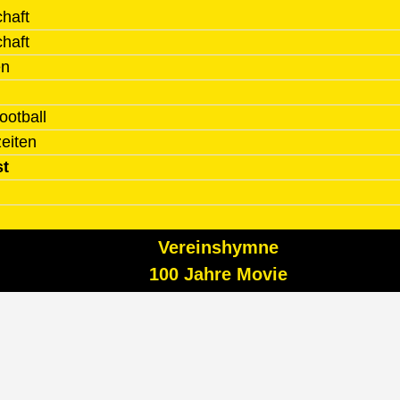
haft
haft
en
ootball
zeiten
st
Vereinshymne
100 Jahre Movie