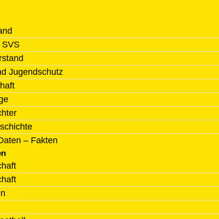
and
l SVS
rstand
nd Jugendschutz
haft
ge
chter
schichte
Daten – Fakten
en
haft
haft
en