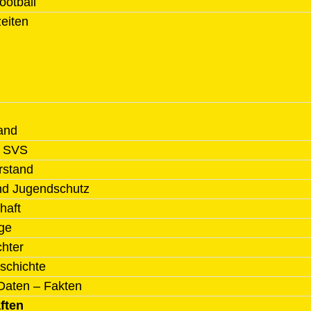
ootball
zeiten
and
l SVS
rstand
nd Jugendschutz
haft
ge
chter
schichte
Daten – Fakten
ften