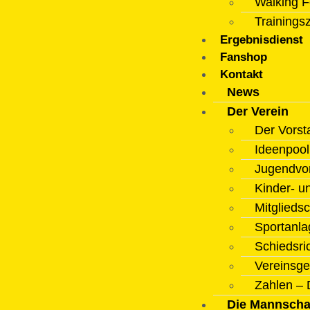
Walking F
Trainings
Ergebnisdienst
Fanshop
Kontakt
News
Der Verein
Der Vorst
Ideenpoo
Jugendvo
Kinder- u
Mitgliedsc
Sportanla
Schiedsri
Vereinsge
Zahlen – 
Die Mannscha