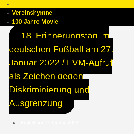
Vereinshymne
100 Jahre Movie
18. Erinnerungstag im
deutschen Fußball am 27.
Januar 2022 / FVM-Aufruf
als Zeichen gegen
Diskriminierung und
Ausgrenzung
Erstellt am
27 Januar, 2022