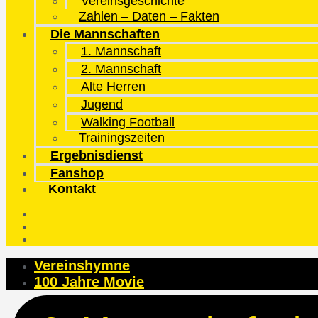
Vereinsgeschichte
Zahlen – Daten – Fakten
Die Mannschaften
1. Mannschaft
2. Mannschaft
Alte Herren
Jugend
Walking Football
Trainingszeiten
Ergebnisdienst
Fanshop
Kontakt
Vereinshymne
100 Jahre Movie