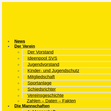
Zum
Inhalt
springen
News
Der Verein
Der Vorstand
Ideenpool SVS
Jugendvorstand
Kinder- und Jugendschutz
Mitgliedschaft
Sportanlage
Schiedsrichter
Vereinsgeschichte
Zahlen – Daten – Fakten
Die Mannschaften