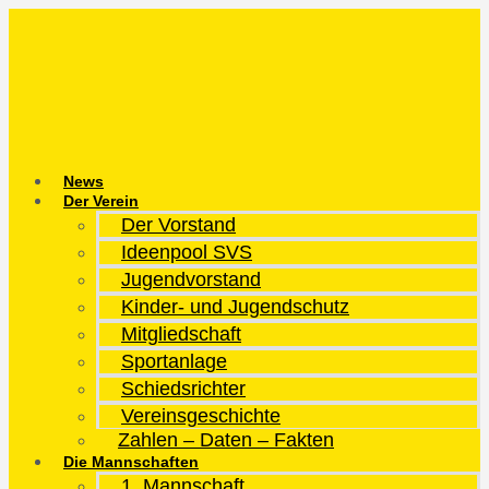
Zum
Inhalt
springen
News
Der Verein
Der Vorstand
Ideenpool SVS
Jugendvorstand
Kinder- und Jugendschutz
Mitgliedschaft
Sportanlage
Schiedsrichter
Vereinsgeschichte
Zahlen – Daten – Fakten
Die Mannschaften
1. Mannschaft