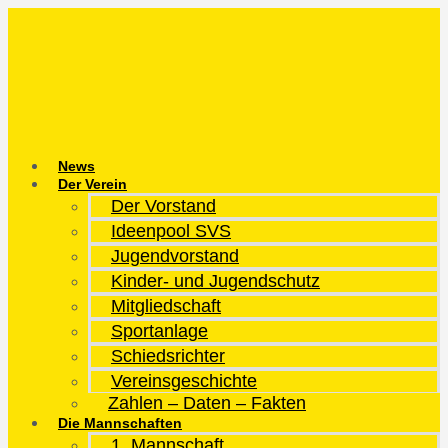
Zum
Inhalt
springen
News
Der Verein
Der Vorstand
Ideenpool SVS
Jugendvorstand
Kinder- und Jugendschutz
Mitgliedschaft
Sportanlage
Schiedsrichter
Vereinsgeschichte
Zahlen – Daten – Fakten
Die Mannschaften
1. Mannschaft