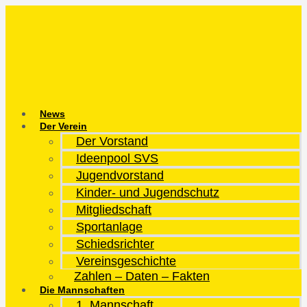
Zum
Inhalt
springen
News
Der Verein
Der Vorstand
Ideenpool SVS
Jugendvorstand
Kinder- und Jugendschutz
Mitgliedschaft
Sportanlage
Schiedsrichter
Vereinsgeschichte
Zahlen – Daten – Fakten
Die Mannschaften
1. Mannschaft