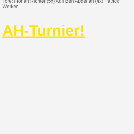
Tore: Florian Richter (5x) Adil Ben Abdellah (4x) Patrick
Werker
AH-Turnier!