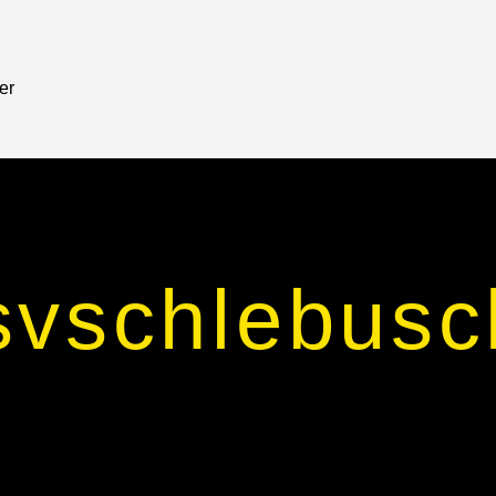
er
svschlebusc