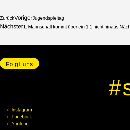
Voriger
Zurück
Jugendspieltag
Nächster
1. Mannschaft kommt über ein 1:1 nicht hinaus!
Näch
Folgt uns
#
Instagram
Facebock
Youtube