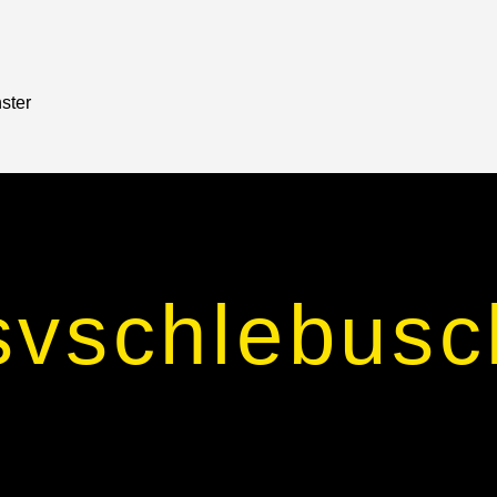
ster
svschlebusc