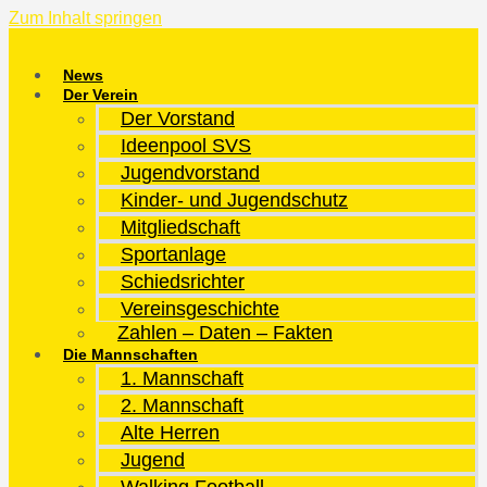
Zum Inhalt springen
News
Der Verein
Der Vorstand
Ideenpool SVS
Jugendvorstand
Kinder- und Jugendschutz
Mitgliedschaft
Sportanlage
Schiedsrichter
Vereinsgeschichte
Zahlen – Daten – Fakten
Die Mannschaften
1. Mannschaft
2. Mannschaft
Alte Herren
Jugend