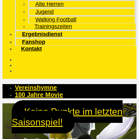
Alte Herren
Jugend
Walking Football
Trainingszeiten
Ergebnisdienst
Fanshop
Kontakt
Vereinshymne
100 Jahre Movie
Keine Punkte im letzten
Saisonspiel!