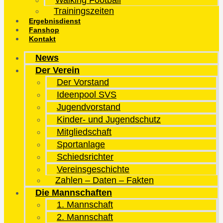
Walking Football
Trainingszeiten
Ergebnisdienst
Fanshop
Kontakt
News
Der Verein
Der Vorstand
Ideenpool SVS
Jugendvorstand
Kinder- und Jugendschutz
Mitgliedschaft
Sportanlage
Schiedsrichter
Vereinsgeschichte
Zahlen – Daten – Fakten
Die Mannschaften
1. Mannschaft
2. Mannschaft