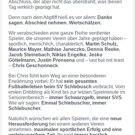
Abschluss, der aber nicht das überstrahlt, was diesen
Tag wirklich geprägt hat.
Denn nach dem Abpfiff hieß es vor allem:
Danke
sagen. Abschied nehmen. Wertschätzen.
Wir verabschieden eine ganze Reihe verdienter
Spieler, die unseren Verein über Jahre geprägt haben –
sportlich, menschlich, charakterlich:
Martin Schulz,
Maurice Mayer, Mathias Janeczko, Dennis Reeke,
Jacob Steinebach, Niklas Engelke, Jesko
Göttelmann, Justin Prensena
und – last but not least
–
Chris Geschonneck
.
Bei Chris führt kein Weg an einer besonderen
Erwähnung vorbei: Er hat
sein gesamtes
Fußballerleben beim SV Schlebusch
verbracht. Vom
ersten Dribbling als Kind bis zur letzten Spielminute im
Seniorenbereich –
immer Schwarzgelb, immer SVS
.
Wie wir sagen:
Einmal Schlebuscher, immer
Schlebuscher.
Natürlich wünschen wir allen Spielern, die eine
neue
Herausforderung
bei einem anderen Verein
annehmen,
maximalen sportlichen Erfolg und eine
verletzungsfreie Zeit
. Ihr seid
immer herzlich