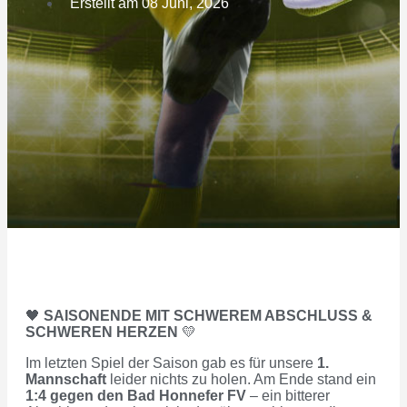
Erstellt am
08 Juni, 2026
🖤
SAISONENDE MIT SCHWEREM ABSCHLUSS &
SCHWEREN HERZEN
💛
Im letzten Spiel der Saison gab es für unsere
1.
Mannschaft
leider nichts zu holen. Am Ende stand ein
1:4 gegen den Bad Honnefer FV
– ein bitterer