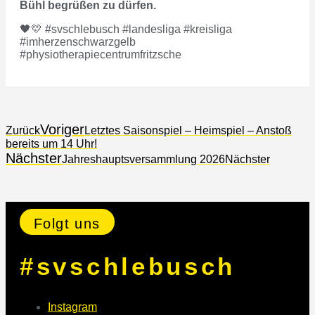
Bühl begrüßen zu dürfen.
🖤💛 #svschlebusch #landesliga #kreisliga
#imherzenschwarzgelb
#physiotherapiecentrumfritzsche
Voriger
Zurück
Letztes Saisonspiel – Heimspiel – Anstoß
bereits um 14 Uhr!
Nächster
Jahreshauptsversammlung 2026
Nächster
Folgt uns
#svschlebusch
Instagram