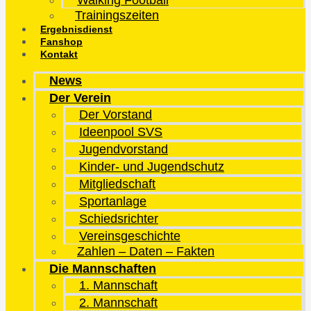
Walking Football
Trainingszeiten
Ergebnisdienst
Fanshop
Kontakt
News
Der Verein
Der Vorstand
Ideenpool SVS
Jugendvorstand
Kinder- und Jugendschutz
Mitgliedschaft
Sportanlage
Schiedsrichter
Vereinsgeschichte
Zahlen – Daten – Fakten
Die Mannschaften
1. Mannschaft
2. Mannschaft