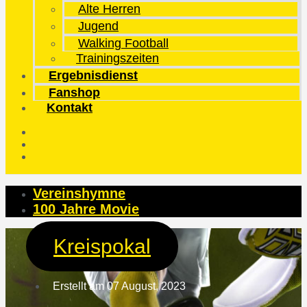
Alte Herren
Jugend
Walking Football
Trainingszeiten
Ergebnisdienst
Fanshop
Kontakt
Vereinshymne
100 Jahre Movie
Kreispokal
Erstellt am
07 August, 2023