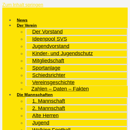
Zum Inhalt springen
News
Der Verein
Der Vorstand
Ideenpool SVS
Jugendvorstand
Kinder- und Jugendschutz
Mitgliedschaft
Sportanlage
Schiedsrichter
Vereinsgeschichte
Zahlen – Daten – Fakten
Die Mannschaften
1. Mannschaft
2. Mannschaft
Alte Herren
Jugend