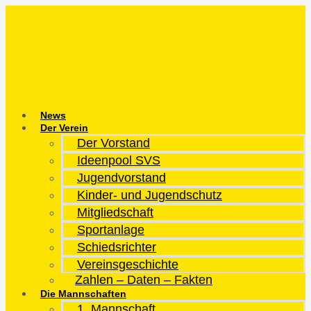
Zum
Inhalt
springen
News
Der Verein
Der Vorstand
Ideenpool SVS
Jugendvorstand
Kinder- und Jugendschutz
Mitgliedschaft
Sportanlage
Schiedsrichter
Vereinsgeschichte
Zahlen – Daten – Fakten
Die Mannschaften
1. Mannschaft