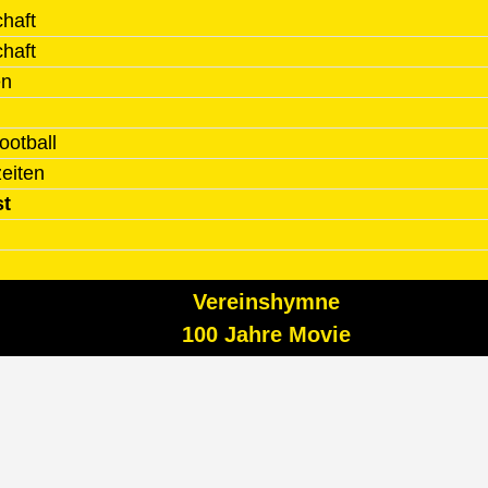
haft
haft
en
ootball
zeiten
st
Vereinshymne
100 Jahre Movie