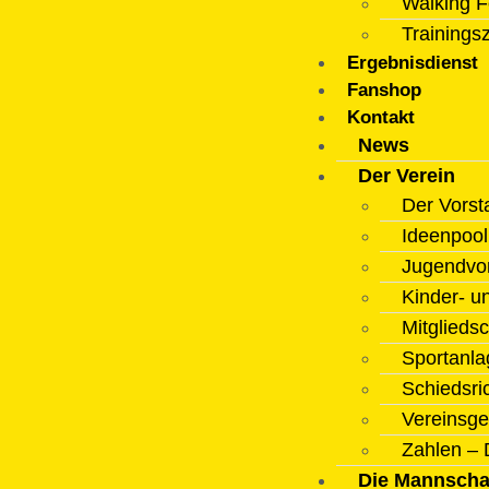
Walking F
Trainings
Ergebnisdienst
Fanshop
Kontakt
News
Der Verein
Der Vorst
Ideenpoo
Jugendvo
Kinder- u
Mitgliedsc
Sportanla
Schiedsri
Vereinsge
Zahlen – 
Die Mannscha