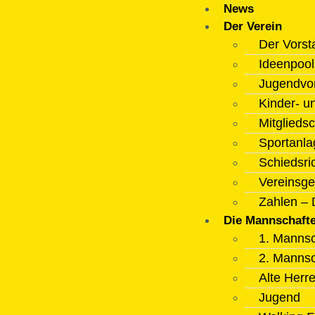
News
Der Verein
Der Vorst
Ideenpoo
Jugendvo
Kinder- u
Mitgliedsc
Sportanla
Schiedsri
Vereinsge
Zahlen – 
Die Mannschaft
1. Mannsc
2. Mannsc
Alte Herr
Jugend