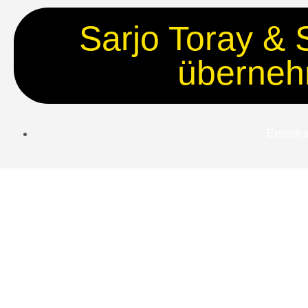
Sarjo Toray & 
überne
Erstellt