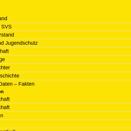
and
l SVS
rstand
nd Jugendschutz
haft
ge
chter
schichte
Daten – Fakten
en
haft
haft
en