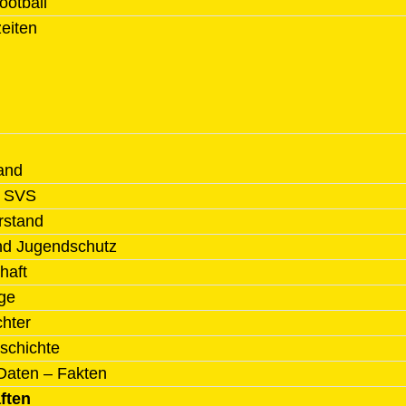
ootball
zeiten
and
l SVS
rstand
nd Jugendschutz
haft
ge
chter
schichte
Daten – Fakten
ften