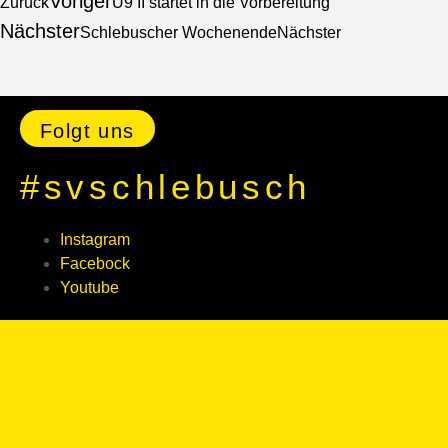
Voriger
Zurück
U9 II startet in die Vorbereitung
Nächster
Schlebuscher Wochenende
Nächster
Folgt uns
#svschlebusch
Instagram
Facebock
Youtube