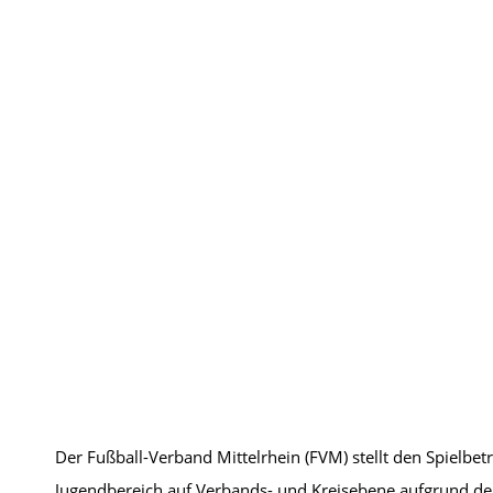
Der Fußball-Verband Mittelrhein (FVM) stellt den Spielbet
Jugendbereich auf Verbands- und Kreisebene aufgrund de