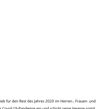
rieb für den Rest des Jahres 2020 im Herren-, Frauen- und
r Covid-19-Pandemie ein und schickt seine Vereine somit