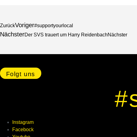
Voriger
Zurück
#supportyourlocal
Nächster
Der SVS trauert um Harry Reidenbach
Nächster
Folgt uns
#
Instagram
Facebock
Youtube