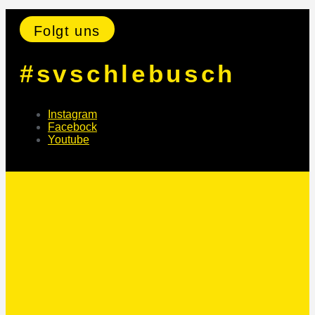
Folgt uns
#svschlebusch
Instagram
Facebock
Youtube