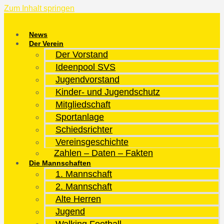
Zum Inhalt springen
News
Der Verein
Der Vorstand
Ideenpool SVS
Jugendvorstand
Kinder- und Jugendschutz
Mitgliedschaft
Sportanlage
Schiedsrichter
Vereinsgeschichte
Zahlen – Daten – Fakten
Die Mannschaften
1. Mannschaft
2. Mannschaft
Alte Herren
Jugend