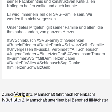
seiner Fachkenntnis und konstruktiven Kritik allen
Kollegen helfen wollte und auch konnte.
Er wird immer ein Teil der SVS-Familie sein. Wir
werden ihn nicht vergessen.
Unser tiefes Mitgefühl gilt seiner Familie und allen, die
ihm nahestanden, von ganzem Herzen.
#SVSchlebusch #SVSFamily #InGedenken
#RuheInFrieden #DankeFrank #SchwarzGelbeFamilie
#Unvergessen #FussballVerbindet #AHSchlebusch
#Jugendförderer #EinLetzterGruß #GemeinsamTrauern
#FürImmerSVS #MitDemHerzenDabei
#DankeFürAlles #SchlebuschSagtDanke
#ImHerzenSchwarzGelb
Voriger
Zurück
1. Mannschaft fährt nach Rheinbach!
Nächster
2. Mannschaft unterliegt bei Bergfried II!
Nächster