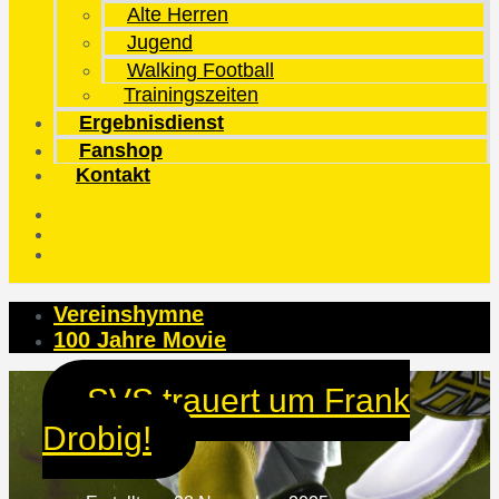
Alte Herren
Jugend
Walking Football
Trainingszeiten
Ergebnisdienst
Fanshop
Kontakt
Vereinshymne
100 Jahre Movie
SVS trauert um Frank
Drobig!