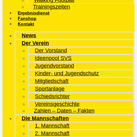
Walking Football
Trainingszeiten
Ergebnisdienst
Fanshop
Kontakt
News
Der Verein
Der Vorstand
Ideenpool SVS
Jugendvorstand
Kinder- und Jugendschutz
Mitgliedschaft
Sportanlage
Schiedsrichter
Vereinsgeschichte
Zahlen – Daten – Fakten
Die Mannschaften
1. Mannschaft
2. Mannschaft