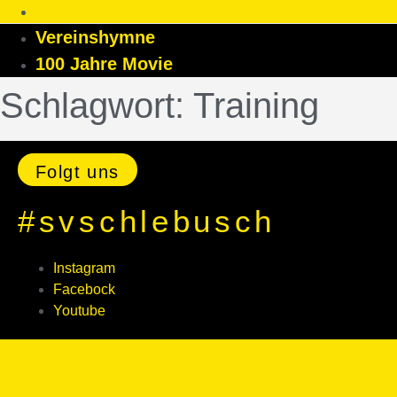
Vereinshymne
100 Jahre Movie
Schlagwort:
Training
Folgt uns
#svschlebusch
Instagram
Facebock
Youtube