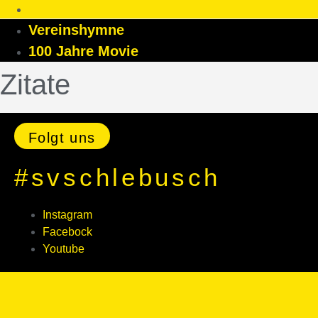
Vereinshymne
100 Jahre Movie
Zitate
Folgt uns
#svschlebusch
Instagram
Facebock
Youtube