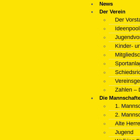
News
Der Verein
Der Vorst
Ideenpoo
Jugendvo
Kinder- u
Mitgliedsc
Sportanla
Schiedsri
Vereinsge
Zahlen – 
Die Mannschaft
1. Mannsc
2. Mannsc
Alte Herr
Jugend