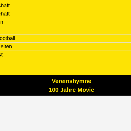
haft
haft
en
ootball
zeiten
st
Vereinshymne
100 Jahre Movie