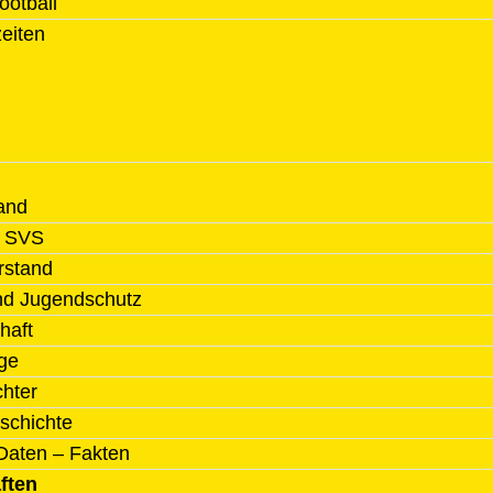
ootball
zeiten
and
l SVS
rstand
nd Jugendschutz
haft
ge
chter
schichte
Daten – Fakten
ften