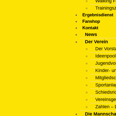
Walking F
Trainings
Ergebnisdienst
Fanshop
Kontakt
News
Der Verein
Der Vorst
Ideenpoo
Jugendvo
Kinder- u
Mitgliedsc
Sportanla
Schiedsri
Vereinsge
Zahlen – 
Die Mannscha