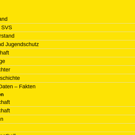
and
l SVS
rstand
nd Jugendschutz
haft
ge
chter
schichte
Daten – Fakten
en
haft
haft
en