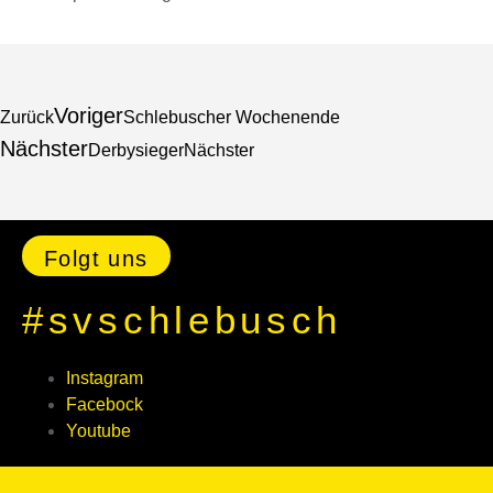
Voriger
Zurück
Schlebuscher Wochenende
Nächster
Derbysieger
Nächster
Folgt uns
#svschlebusch
Instagram
Facebock
Youtube