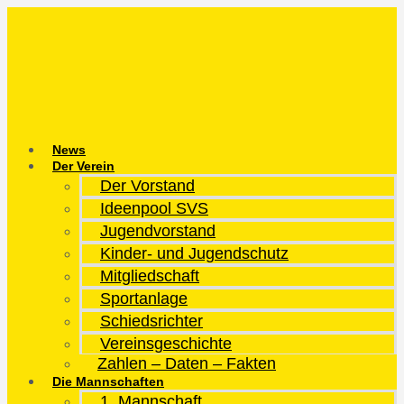
Zum
Inhalt
springen
News
Der Verein
Der Vorstand
Ideenpool SVS
Jugendvorstand
Kinder- und Jugendschutz
Mitgliedschaft
Sportanlage
Schiedsrichter
Vereinsgeschichte
Zahlen – Daten – Fakten
Die Mannschaften
1. Mannschaft