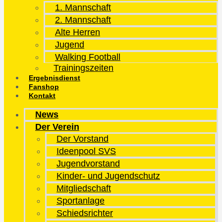
1. Mannschaft
2. Mannschaft
Alte Herren
Jugend
Walking Football
Trainingszeiten
Ergebnisdienst
Fanshop
Kontakt
News
Der Verein
Der Vorstand
Ideenpool SVS
Jugendvorstand
Kinder- und Jugendschutz
Mitgliedschaft
Sportanlage
Schiedsrichter