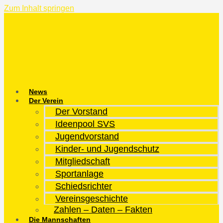
Zum Inhalt springen
News
Der Verein
Der Vorstand
Ideenpool SVS
Jugendvorstand
Kinder- und Jugendschutz
Mitgliedschaft
Sportanlage
Schiedsrichter
Vereinsgeschichte
Zahlen – Daten – Fakten
Die Mannschaften