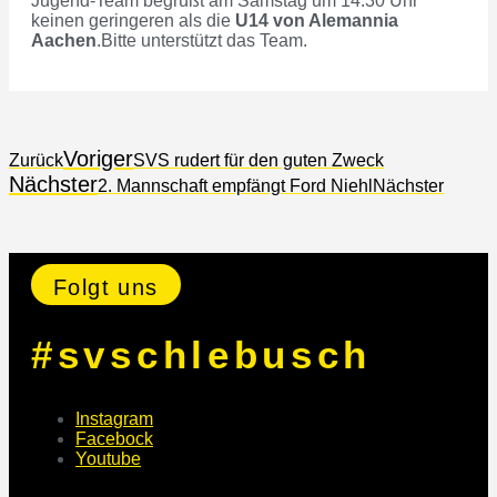
Jugend-Team begrüßt am Samstag um 14.30 Uhr
keinen geringeren als die
U14 von Alemannia
Aachen
.Bitte unterstützt das Team.
Voriger
Zurück
SVS rudert für den guten Zweck
Nächster
2. Mannschaft empfängt Ford Niehl
Nächster
Folgt uns
#svschlebusch
Instagram
Facebock
Youtube