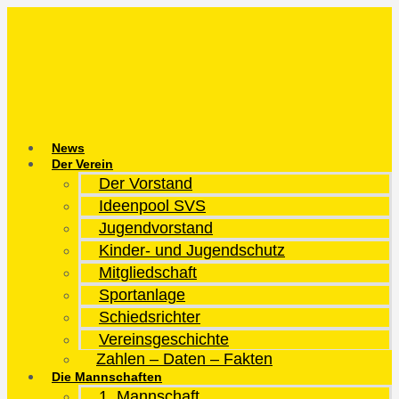
Zum
Inhalt
springen
News
Der Verein
Der Vorstand
Ideenpool SVS
Jugendvorstand
Kinder- und Jugendschutz
Mitgliedschaft
Sportanlage
Schiedsrichter
Vereinsgeschichte
Zahlen – Daten – Fakten
Die Mannschaften
1. Mannschaft