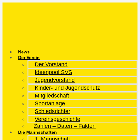
Zum
Inhalt
springen
News
Der Verein
Der Vorstand
Ideenpool SVS
Jugendvorstand
Kinder- und Jugendschutz
Mitgliedschaft
Sportanlage
Schiedsrichter
Vereinsgeschichte
Zahlen – Daten – Fakten
Die Mannschaften
1. Mannschaft