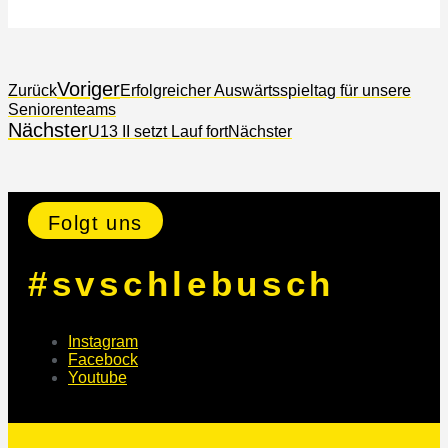
Voriger
Zurück
Erfolgreicher Auswärtsspieltag für unsere
Seniorenteams
Nächster
U13 II setzt Lauf fort
Nächster
Folgt uns
#svschlebusch
Instagram
Facebock
Youtube