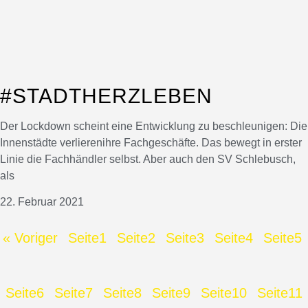
#STADTHERZLEBEN
Der Lockdown scheint eine Entwicklung zu beschleunigen: Die
Innenstädte verlierenihre Fachgeschäfte. Das bewegt in erster
Linie die Fachhändler selbst. Aber auch den SV Schlebusch,
als
22. Februar 2021
« Voriger
Seite
1
Seite
2
Seite
3
Seite
4
Seite
5
Seite
6
Seite
7
Seite
8
Seite
9
Seite
10
Seite
11