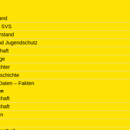
and
l SVS
rstand
nd Jugendschutz
haft
ge
chter
schichte
Daten – Fakten
en
haft
haft
en