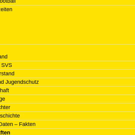
ootball
zeiten
and
l SVS
rstand
nd Jugendschutz
haft
ge
chter
schichte
Daten – Fakten
ften