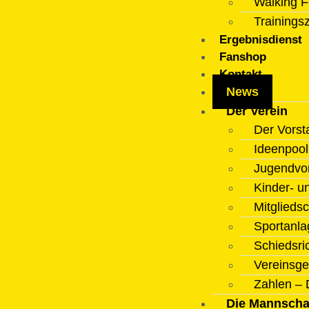
Walking F
Trainings
Ergebnisdienst
Fanshop
Kontakt
News
Der Verein
Der Vorst
Ideenpoo
Jugendvo
Kinder- u
Mitgliedsc
Sportanla
Schiedsri
Vereinsge
Zahlen – 
Die Mannscha