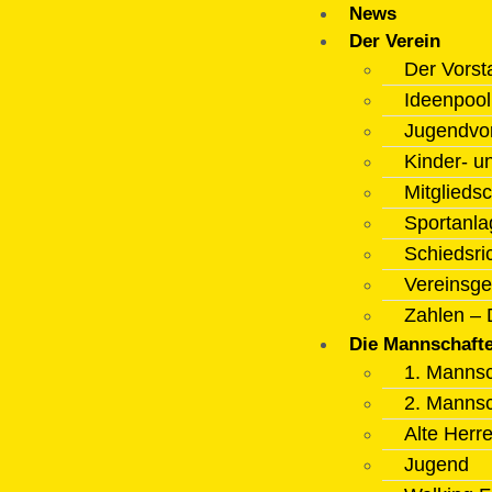
News
Der Verein
Der Vorst
Ideenpoo
Jugendvo
Kinder- u
Mitgliedsc
Sportanla
Schiedsri
Vereinsge
Zahlen – 
Die Mannschaft
1. Mannsc
2. Mannsc
Alte Herr
Jugend