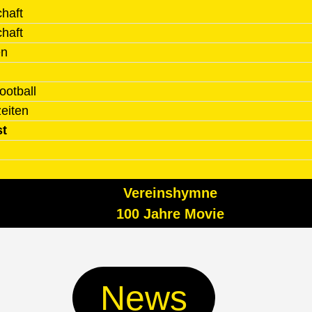
haft
haft
en
ootball
zeiten
st
Vereinshymne
100 Jahre Movie
News