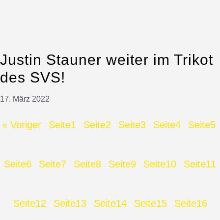
Justin Stauner weiter im Trikot
des SVS!
17. März 2022
« Voriger
Seite
1
Seite
2
Seite
3
Seite
4
Seite
5
Seite
6
Seite
7
Seite
8
Seite
9
Seite
10
Seite
11
Seite
12
Seite
13
Seite
14
Seite
15
Seite
16